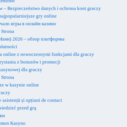
zeństwo
w – Bezpieczeństwo danych i ochrona kont graczy
najpopularniejsze gry online
ачало игры в онлайн-казино
 Strona
Мани) 2026 – обзор платформы
płatności
a online z nowoczesnymi funkcjami dla graczy
zystania z bonusów i promocji
kasynowej dla graczy
 Strona
e w kasynie online
raczy
asistență și opțiuni de contact
wiedzieć przed grą
жки
Lemon Kasyno