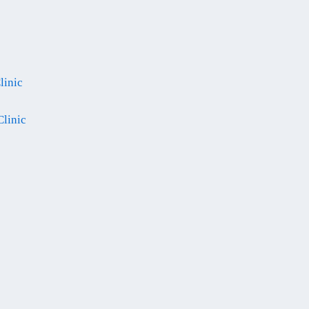
linic
Clinic