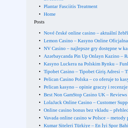
Plantar Fasciitis Treatment
Home
Posts
Nové české online casino – aktuální žebř
Lemon Casino – Kasyno Online Oficjalna
NV Casino – najlepsze gry dostępne w ka
Azərbaycanda Pin Up Onlayn Kazino – Rə
Kasyno Luckera na Polskim Rynku – Fun
Tipobet Casino – Tipobet Giriş Adresi – Ti
Pelican Casino Polska – co oferuje to ka
Pelican kasyno – opinie graczy i recenzje
Best Non GamStop Casino UK – Reviews 
LolaJack Online Casino – Customer Supp
Online casino bonus bez vkladu – přehle
Vavada online casino w Polsce – metody 
Kumar Siteleri Türkiye – En İyi Spor Bah