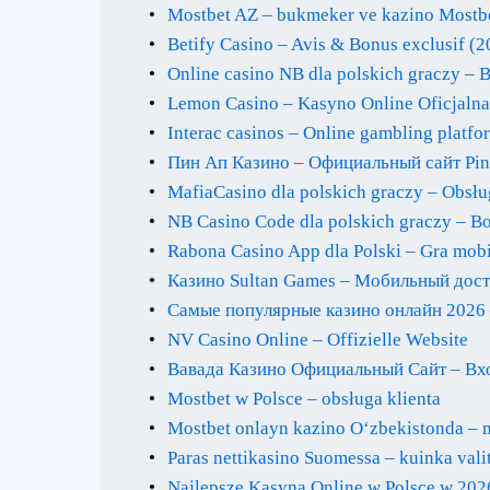
Mostbet AZ – bukmeker ve kazino Mostbet
Betify Casino – Avis & Bonus exclusif (2
Online casino NB dla polskich graczy – 
Lemon Casino – Kasyno Online Oficjalna
Interac casinos – Online gambling platfo
Пин Ап Казино – Официальный сайт Pin 
MafiaCasino dla polskich graczy – Obsług
NB Casino Code dla polskich graczy – 
Rabona Casino App dla Polski – Gra mobi
Казино Sultan Games – Мобильный дос
Самые популярные казино онлайн 2026 
NV Casino Online – Offizielle Website
Вавада Казино Официальный Сайт – Вхо
Mostbet w Polsce – obsługa klienta
Mostbet onlayn kazino O‘zbekistonda – m
Paras nettikasino Suomessa – kuinka valit
Najlepsze Kasyna Online w Polsce w 202