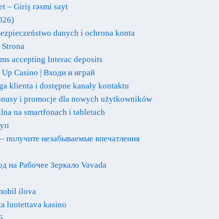
 – Giriş rəsmi sayt
026)
Bezpieczeństwo danych i ochrona konta
 Strona
rms accepting Interac deposits
Up Casino | Входи и играй
a klienta i dostępne kanały kontaktu
Bonusy i promocje dla nowych użytkowników
lna na smartfonach i tabletach
туп
– получите незабываемые впечатления
д на Рабочее Зеркало Vavada
obil ilova
a luotettava kasino
6