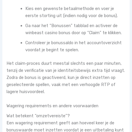
Kies een gewenste betaalmethode en voer je
eerste storting uit (indien nodig voor de bonus).
Ga naar het “Bonussen” tabblad en activeer de
winbeast casino bonus door op “Claim” te klikken.
Controleer je bonussaldo in het accountoverzicht
voordat je begint te spelen.
Het claim‑proces duurt meestal slechts een paar minuten,
tenzij de verificatie van je identiteitsbewijs extra tijd vraagt.
Zodra de bonus is geactiveerd, kun je direct inzetten op
geselecteerde spellen, vaak met een verhoogde RTP of
lagere huisvoordeel.
Wagering requirements en andere voorwaarden
Wat betekent “omzetvereiste”?
Een wagering requirement geeft aan hoeveel keer je de
bonuswaarde moet inzetten voordat je een uitbetaling kunt