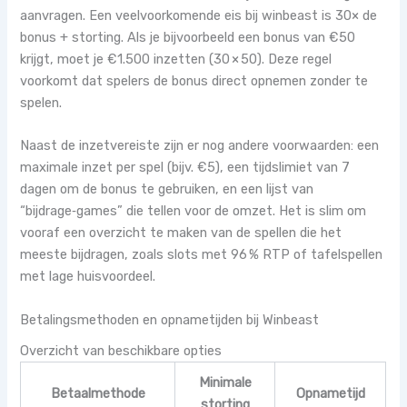
aanvragen. Een veelvoorkomende eis bij winbeast is 30× de
bonus + storting. Als je bijvoorbeeld een bonus van €50
krijgt, moet je €1.500 inzetten (30 × 50). Deze regel
voorkomt dat spelers de bonus direct opnemen zonder te
spelen.
Naast de inzetvereiste zijn er nog andere voorwaarden: een
maximale inzet per spel (bijv. €5), een tijdslimiet van 7
dagen om de bonus te gebruiken, en een lijst van
“bijdrage‑games” die tellen voor de omzet. Het is slim om
vooraf een overzicht te maken van de spellen die het
meeste bijdragen, zoals slots met 96 % RTP of tafelspellen
met lage huisvoordeel.
Betalingsmethoden en opnametijden bij Winbeast
Overzicht van beschikbare opties
Minimale
Betaalmethode
Opnametijd
storting