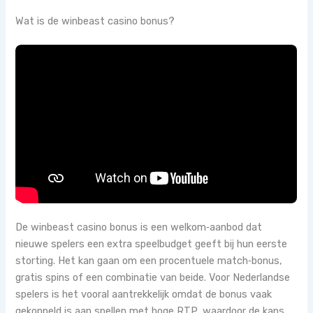
Wat is de winbeast casino bonus?
De winbeast casino bonus is een welkom‑aanbod dat
nieuwe spelers een extra speelbudget geeft bij hun eerste
storting. Het kan gaan om een procentuele match‑bonus,
gratis spins of een combinatie van beide. Voor Nederlandse
spelers is het vooral aantrekkelijk omdat de bonus vaak
gekoppeld is aan spellen met hoge RTP, waardoor de kans