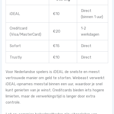
Direct
iDEAL
€10
(binnen 1 uur)
Creditcard
1‑2
€20
(Visa/MasterCard)
werkdagen
Sofort
€15
Direct
Trustly
€10
Direct
Voor Nederlandse spelers is iDEAL de snelste en meest
vertrouwde manier om geld te storten. Winbeast verwerkt
iDEAL‑opnames meestal binnen een uur, waardoor je snel
kunt genieten van je winst. Creditcards bieden iets hogere
limieten, maar de verwerkingstijd is langer door extra
controle.