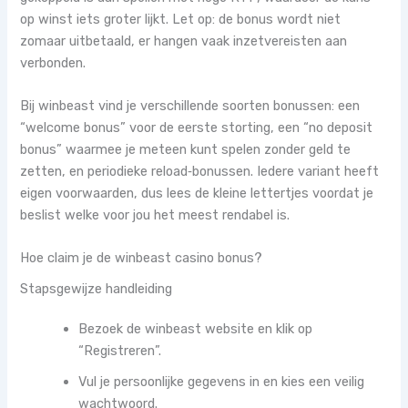
op winst iets groter lijkt. Let op: de bonus wordt niet
zomaar uitbetaald, er hangen vaak inzetvereisten aan
verbonden.
Bij winbeast vind je verschillende soorten bonussen: een
“welcome bonus” voor de eerste storting, een “no deposit
bonus” waarmee je meteen kunt spelen zonder geld te
zetten, en periodieke reload‑bonussen. Iedere variant heeft
eigen voorwaarden, dus lees de kleine lettertjes voordat je
beslist welke voor jou het meest rendabel is.
Hoe claim je de winbeast casino bonus?
Stapsgewijze handleiding
Bezoek de winbeast website en klik op
“Registreren”.
Vul je persoonlijke gegevens in en kies een veilig
wachtwoord.