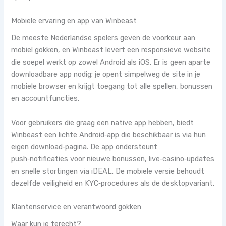
Mobiele ervaring en app van Winbeast
De meeste Nederlandse spelers geven de voorkeur aan
mobiel gokken, en Winbeast levert een responsieve website
die soepel werkt op zowel Android als iOS. Er is geen aparte
downloadbare app nodig; je opent simpelweg de site in je
mobiele browser en krijgt toegang tot alle spellen, bonussen
en accountfuncties.
Voor gebruikers die graag een native app hebben, biedt
Winbeast een lichte Android‑app die beschikbaar is via hun
eigen download‑pagina. De app ondersteunt
push‑notificaties voor nieuwe bonussen, live‑casino‑updates
en snelle stortingen via iDEAL. De mobiele versie behoudt
dezelfde veiligheid en KYC‑procedures als de desktopvariant.
Klantenservice en verantwoord gokken
Waar kun je terecht?