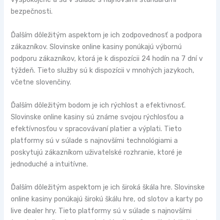
bezpečnosti.
Ďalším dôležitým aspektom je ich zodpovednosť a podpora
zákazníkov. Slovinske online kasiny ponúkajú výbornú
podporu zákazníkov, ktorá je k dispozícii 24 hodín na 7 dní v
týždeň. Tieto služby sú k dispozícii v mnohých jazykoch,
včetne slovenčiny.
Ďalším dôležitým bodom je ich rýchlost a efektivnosť.
Slovinske online kasiny sú známe svojou rýchlosťou a
efektívnosťou v spracovávaní platier a výplati. Tieto
platformy sú v súlade s najnovšími technológiami a
poskytujú zákazníkom uživatelské rozhranie, ktoré je
jednoduché a intuitívne.
Ďalším dôležitým aspektom je ich široká škála hre. Slovinske
online kasiny ponúkajú širokú škálu hre, od slotov a karty po
live dealer hry. Tieto platformy sú v súlade s najnovšími