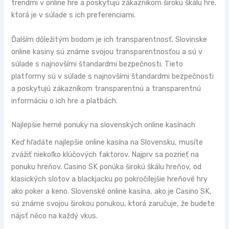
trendmi v online hre a poskytujú zákazníkom širokú škálu hre,
ktorá je v súlade s ich preferenciami.
Ďalším dôležitým bodom je ich transparentnosť. Slovinske
online kasiny sú známe svojou transparentnosťou a sú v
súlade s najnovšími štandardmi bezpečnosti. Tieto
platformy sú v súlade s najnovšími štandardmi bezpečnosti
a poskytujú zákazníkom transparentnú a transparentnú
informáciu o ich hre a platbách.
Najlepšie herné ponuky na slovenských online kasínach
Keď hľadáte najlepšie online kasína na Slovensku, musíte
zvážiť niekoľko klúčových faktorov. Najprv sa pozrieť na
ponuku hreňov. Casino SK ponúka širokú škálu hreňov, od
klasických slotov a blackjacku po pokročilejšie hreňové hry
ako poker a keno. Slovenské online kasína, ako je Casino SK,
sú známe svojou širokou ponukou, ktorá zaručuje, že budete
nájsť něco na každý vkus.