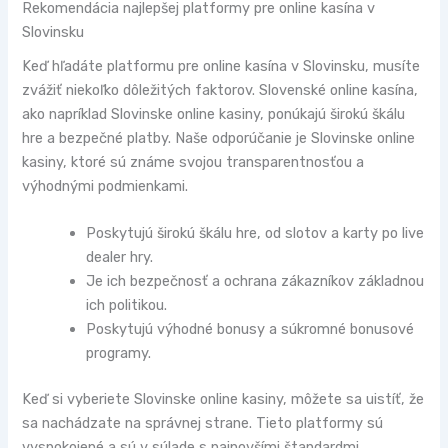
Rekomendácia najlepšej platformy pre online kasína v
Slovinsku
Keď hľadáte platformu pre online kasína v Slovinsku, musíte
zvážiť niekoľko dôležitých faktorov. Slovenské online kasína,
ako napríklad Slovinske online kasiny, ponúkajú širokú škálu
hre a bezpečné platby. Naše odporúčanie je Slovinske online
kasiny, ktoré sú známe svojou transparentnosťou a
výhodnými podmienkami.
Poskytujú širokú škálu hre, od slotov a karty po live
dealer hry.
Je ich bezpečnosť a ochrana zákazníkov základnou
ich politikou.
Poskytujú výhodné bonusy a súkromné bonusové
programy.
Keď si vyberiete Slovinske online kasiny, môžete sa uistíť, že
sa nachádzate na správnej strane. Tieto platformy sú
vyspokojené a sú v súlade s najnovšími štandardmi