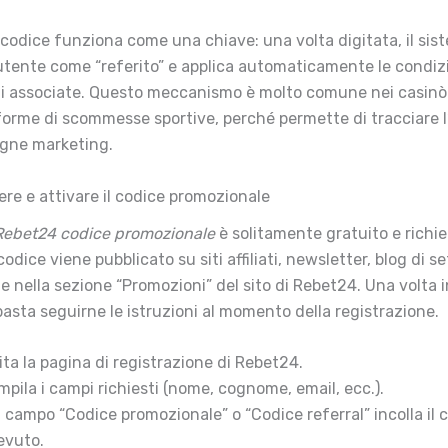
il codice funziona come una chiave: una volta digitata, il sis
’utente come “referito” e applica automaticamente le condiz
i associate. Questo meccanismo è molto comune nei casinò 
forme di scommesse sportive, perché permette di tracciare l’
gne marketing.
re e attivare il codice promozionale
Rebet24 codice promozionale
è solitamente gratuito e richi
codice viene pubblicato su siti affiliati, newsletter, blog di s
 nella sezione “Promozioni” del sito di Rebet24. Una volta 
basta seguirne le istruzioni al momento della registrazione.
ita la pagina di registrazione di Rebet24.
pila i campi richiesti (nome, cognome, email, ecc.).
 campo “Codice promozionale” o “Codice referral” incolla il 
evuto.