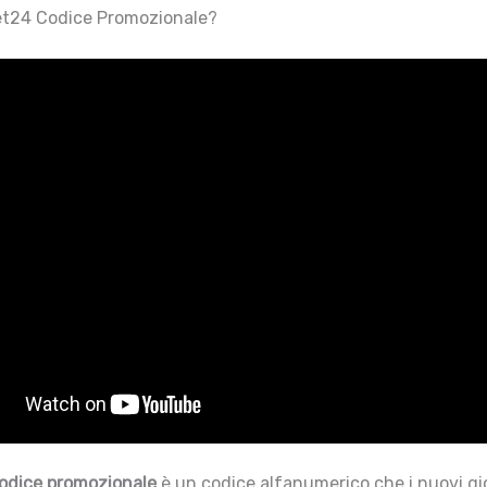
bet24 Codice Promozionale?
odice promozionale
è un codice alfanumerico che i nuovi gi