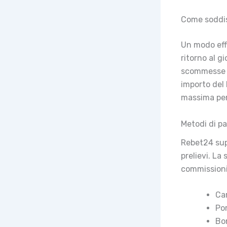
Come soddis
Un modo effi
ritorno al g
scommesse a
importo del 
massima per
Metodi di p
Rebet24 supp
prelievi. La
commissioni
Car
Por
Bo