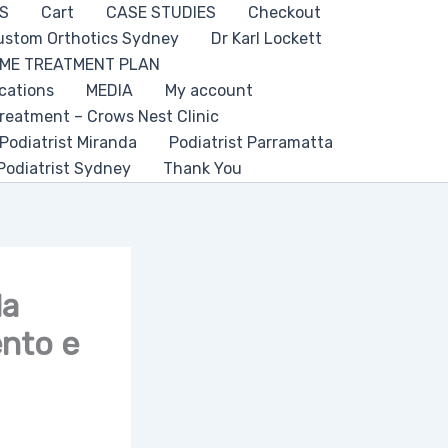
IS
Cart
CASE STUDIES
Checkout
ustom Orthotics Sydney
Dr Karl Lockett
ME TREATMENT PLAN
cations
MEDIA
My account
 Treatment – Crows Nest Clinic
Podiatrist Miranda
Podiatrist Parramatta
Podiatrist Sydney
Thank You
da
nto e