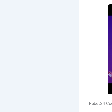
Rebet24 Codi