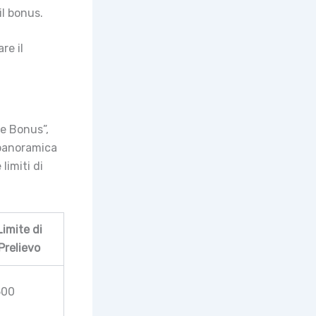
il bonus.
re il
e Bonus”,
 panoramica
limiti di
Limite di
Prelievo
500