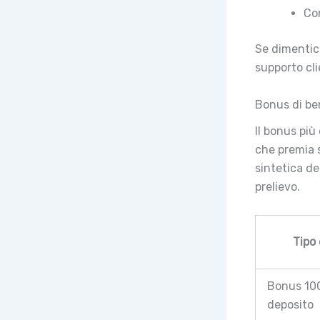
Con
Se dimentich
supporto cli
Bonus di be
Il bonus pi
che premia s
sintetica del
prelievo.
Tipo
Bonus 100
deposito