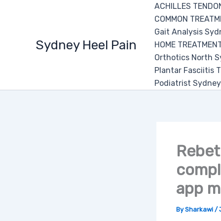
Skip
ACHILLES TENDON
to
COMMON TREATM
content
Gait Analysis Sy
Sydney Heel Pain
HOME TREATMENT
Orthotics North 
Plantar Fasciitis
Podiatrist Sydne
Rebet
compl
app mo
By
Sharkawi
/