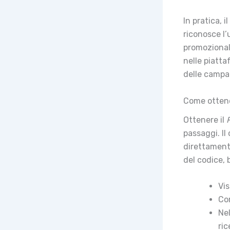
In pratica, 
riconosce l
promozional
nelle piatta
delle campa
Come ottene
Ottenere il
passaggi. Il 
direttamente
del codice, 
Vis
Com
Nel
ric