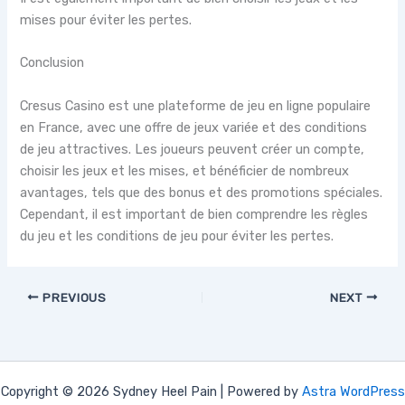
mises pour éviter les pertes.
Conclusion
Cresus Casino est une plateforme de jeu en ligne populaire
en France, avec une offre de jeux variée et des conditions
de jeu attractives. Les joueurs peuvent créer un compte,
choisir les jeux et les mises, et bénéficier de nombreux
avantages, tels que des bonus et des promotions spéciales.
Cependant, il est important de bien comprendre les règles
du jeu et les conditions de jeu pour éviter les pertes.
PREVIOUS
NEXT
Copyright © 2026 Sydney Heel Pain | Powered by
Astra WordPress