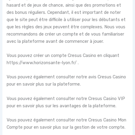
hasard et de jeux de chance, ainsi que des promotions et
des bonus réguliers. Cependant, il est important de noter
que le site peut être difficile à utiliser pour les débutants et
que les règles des jeux peuvent être complexes. Nous vous
recommandons de créer un compte et de vous familiariser
avec la plateforme avant de commencer à jouer.
Vous pouvez créer un compte Cresus Casino en cliquant
https://www.horizonsante-lyon.fr/ .
Vous pouvez également consulter notre avis Cresus Casino
pour en savoir plus sur la plateforme.
Vous pouvez également consulter notre Cresus Casino VIP
pour en savoir plus sur les avantages de la plateforme.
Vous pouvez également consulter notre Cresus Casino Mon
Compte pour en savoir plus sur la gestion de votre compte.