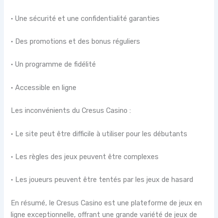
• Une sécurité et une confidentialité garanties
• Des promotions et des bonus réguliers
• Un programme de fidélité
• Accessible en ligne
Les inconvénients du Cresus Casino :
• Le site peut être difficile à utiliser pour les débutants
• Les règles des jeux peuvent être complexes
• Les joueurs peuvent être tentés par les jeux de hasard
En résumé, le Cresus Casino est une plateforme de jeux en
ligne exceptionnelle, offrant une grande variété de jeux de