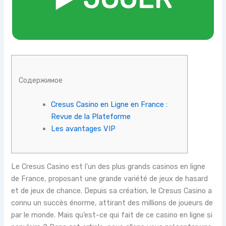
Содержимое
Cresus Casino en Ligne en France :
Revue de la Plateforme
Les avantages VIP
Le Cresus Casino est l’un des plus grands casinos en ligne
de France, proposant une grande variété de jeux de hasard
et de jeux de chance. Depuis sa création, le Cresus Casino a
connu un succès énorme, attirant des millions de joueurs de
par le monde. Mais qu’est-ce qui fait de ce casino en ligne si