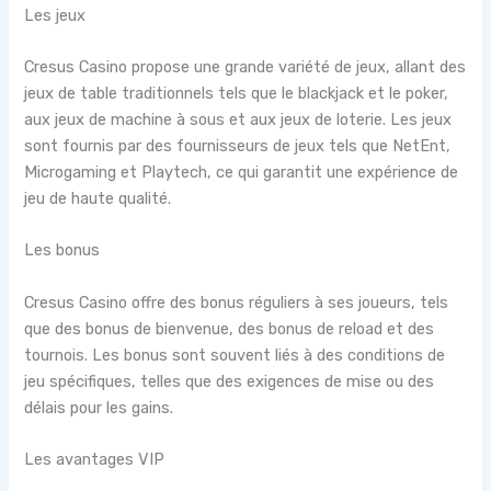
Les jeux
Cresus Casino propose une grande variété de jeux, allant des
jeux de table traditionnels tels que le blackjack et le poker,
aux jeux de machine à sous et aux jeux de loterie. Les jeux
sont fournis par des fournisseurs de jeux tels que NetEnt,
Microgaming et Playtech, ce qui garantit une expérience de
jeu de haute qualité.
Les bonus
Cresus Casino offre des bonus réguliers à ses joueurs, tels
que des bonus de bienvenue, des bonus de reload et des
tournois. Les bonus sont souvent liés à des conditions de
jeu spécifiques, telles que des exigences de mise ou des
délais pour les gains.
Les avantages VIP