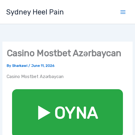
Skip
Sydney Heel Pain
to
content
Casino Mostbet Azərbaycan
By
Sharkawi
/
June 11, 2026
Casino Mostbet Azərbaycan
▶️ OYNA