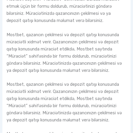
etmək üçün bir formu doldurub, müraciətinizi göndərə
bilərsiniz. Müraciətinizdə qazancınızın çekilmesi və ya
depozit qatışı konusunda məlumat verə bilərsiniz.
Mostbet, qazancın çekilmesi və depozit qatışı konusunda
müraciətli xidmət verir. Qazancınızın çekilmesi və depozit
qatışı konusunda müraciət etdikdə, Mostbet saytında
“Müraciət” səhifəsində bir formu doldurub, müraciətinizi
göndərə bilərsiniz. Müraciətinizdə qazancınızın çekilmesi və
ya depozit qatışı konusunda məlumat verə bilərsiniz.
Mostbet, qazancın çekilmesi və depozit qatışı konusunda
müraciətli xidmət verir. Qazancınızın çekilmesi və depozit
qatışı konusunda müraciət etdikdə, Mostbet saytında
“Müraciət” səhifəsində bir formu doldurub, müraciətinizi
göndərə bilərsiniz. Müraciətinizdə qazancınızın çekilmesi və
ya depozit qatışı konusunda məlumat verə bilərsiniz.