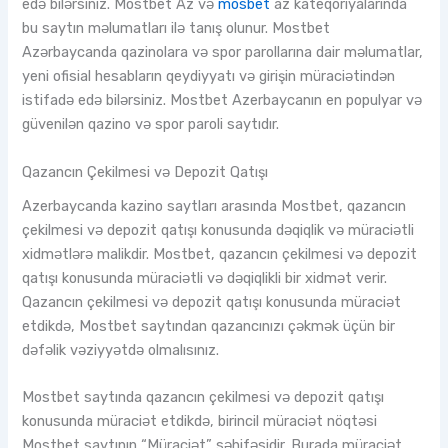
edə bilərsiniz. Mostbet Az və
mosbet
az kateqoriyalarında
bu saytın məlumatları ilə tanış olunur. Mostbet
Azərbaycanda qazinolara və spor parollarına dair məlumatlar,
yeni ofisial hesabların qeydiyyatı və girişin müraciətindən
istifadə edə bilərsiniz. Mostbet Azerbaycanın en populyar və
güvenilən qazino və spor paroli saytıdır.
Qazancın Çekilmesi və Depozit Qatışı
Azerbaycanda kazino saytları arasında Mostbet, qazancın
çekilmesi və depozit qatışı konusunda dəqiqlik və müraciətli
xidmətlərə malikdir. Mostbet, qazancın çekilmesi və depozit
qatışı konusunda müraciətli və dəqiqlikli bir xidmət verir.
Qazancın çekilmesi və depozit qatışı konusunda müraciət
etdikdə, Mostbet saytından qazancınızı çəkmək üçün bir
dəfəlik vəziyyətdə olmalısınız.
Mostbet saytında qazancın çekilmesi və depozit qatışı
konusunda müraciət etdikdə, birincil müraciət nöqtəsi
Mostbet saytının “Müraciət” səhifəsidir. Burada müraciət