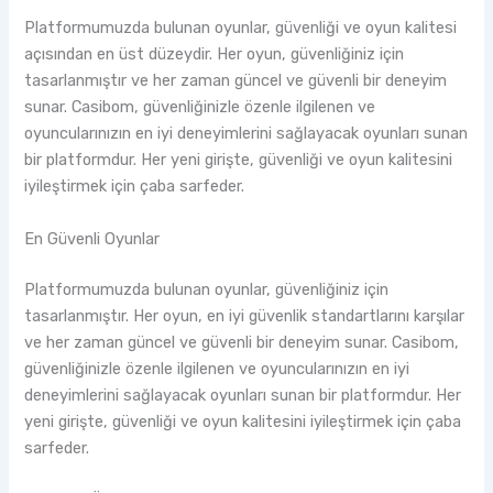
Platformumuzda bulunan oyunlar, güvenliği ve oyun kalitesi
açısından en üst düzeydir. Her oyun, güvenliğiniz için
tasarlanmıştır ve her zaman güncel ve güvenli bir deneyim
sunar. Casibom, güvenliğinizle özenle ilgilenen ve
oyuncularınızın en iyi deneyimlerini sağlayacak oyunları sunan
bir platformdur. Her yeni girişte, güvenliği ve oyun kalitesini
iyileştirmek için çaba sarfeder.
En Güvenli Oyunlar
Platformumuzda bulunan oyunlar, güvenliğiniz için
tasarlanmıştır. Her oyun, en iyi güvenlik standartlarını karşılar
ve her zaman güncel ve güvenli bir deneyim sunar. Casibom,
güvenliğinizle özenle ilgilenen ve oyuncularınızın en iyi
deneyimlerini sağlayacak oyunları sunan bir platformdur. Her
yeni girişte, güvenliği ve oyun kalitesini iyileştirmek için çaba
sarfeder.