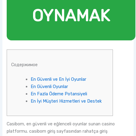
OYNAMAK
Содержимое
En Güvenli ve En İyi Oyunlar
En Güvenli Oyunlar
En Fazla Ödeme Potansiyeli
En İyi Müşteri Hizmetleri ve Destek
Casibom, en güvenli ve eğlenceli oyunlar sunan casino
platformu. casibom giriş sayfasından rahatça giriş