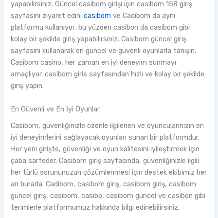
yapabilirsiniz. Güncel casibom girişi için casibom 158 giriş
sayfasını ziyaret edin.
casıbom
ve Cadibom da aynı
platformu kullanıyor, bu yüzden casibon da casibom gibi
kolay bir şekilde giriş yapabilirsiniz. Casibom güncel giriş
sayfasını kullanarak en güncel ve güvenli oyunlarla tanışın.
Casibom casino, her zaman en iyi deneyim sunmayı
amaçlıyor. casibom giris sayfasından hızlı ve kolay bir şekilde
giriş yapın.
En Güvenli ve En İyi Oyunlar
Casibom, güvenliğinizle özenle ilgilenen ve oyuncularınızın en
iyi deneyimlerini sağlayacak oyunları sunan bir platformdur.
Her yeni girişte, güvenliği ve oyun kalitesini iyileştirmek için
çaba sarfeder. Casibom giriş sayfasında, güvenliğinizle ilgili
her türlü sorununuzun çözümlenmesi için destek ekibimiz her
an burada. Cadibom, casibom giriş, casibom giriş, casibom
güncel giriş, casıbom, casibo, casibom güncel ve casibon gibi
terimlerle platformumuz hakkında bilgi edinebilirsiniz.