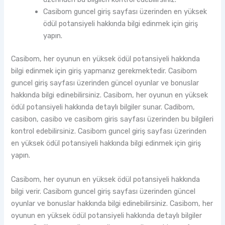
Casibom guncel giriş sayfası üzerinden en yüksek
ödül potansiyeli hakkında bilgi edinmek için giriş
yapın.
Casibom, her oyunun en yüksek ödül potansiyeli hakkında
bilgi edinmek için giriş yapmanız gerekmektedir. Casibom
guncel giriş sayfası üzerinden güncel oyunlar ve bonuslar
hakkında bilgi edinebilirsiniz. Casibom, her oyunun en yüksek
ödül potansiyeli hakkında detaylı bilgiler sunar. Cadibom,
casibon, casibo ve casibom giris sayfası üzerinden bu bilgileri
kontrol edebilirsiniz. Casibom guncel giriş sayfası üzerinden
en yüksek ödül potansiyeli hakkında bilgi edinmek için giriş
yapın.
Casibom, her oyunun en yüksek ödül potansiyeli hakkında
bilgi verir. Casibom guncel giriş sayfası üzerinden güncel
oyunlar ve bonuslar hakkında bilgi edinebilirsiniz. Casibom, her
oyunun en yüksek ödül potansiyeli hakkında detaylı bilgiler