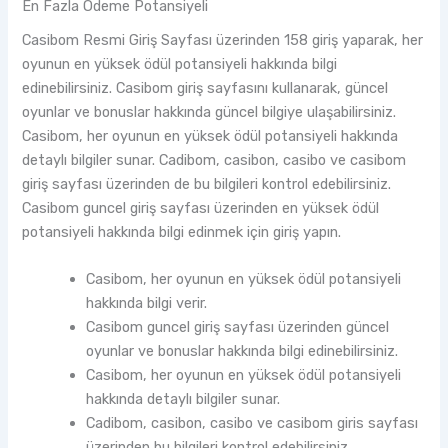
En Fazla Ödeme Potansiyeli
Casibom Resmi Giriş Sayfası üzerinden 158 giriş yaparak, her
oyunun en yüksek ödül potansiyeli hakkında bilgi
edinebilirsiniz. Casibom giriş sayfasını kullanarak, güncel
oyunlar ve bonuslar hakkında güncel bilgiye ulaşabilirsiniz.
Casibom, her oyunun en yüksek ödül potansiyeli hakkında
detaylı bilgiler sunar. Cadibom, casibon, casibo ve casibom
giriş sayfası üzerinden de bu bilgileri kontrol edebilirsiniz.
Casibom guncel giriş sayfası üzerinden en yüksek ödül
potansiyeli hakkında bilgi edinmek için giriş yapın.
Casibom, her oyunun en yüksek ödül potansiyeli
hakkında bilgi verir.
Casibom guncel giriş sayfası üzerinden güncel
oyunlar ve bonuslar hakkında bilgi edinebilirsiniz.
Casibom, her oyunun en yüksek ödül potansiyeli
hakkında detaylı bilgiler sunar.
Cadibom, casibon, casibo ve casibom giris sayfası
üzerinden bu bilgileri kontrol edebilirsiniz.