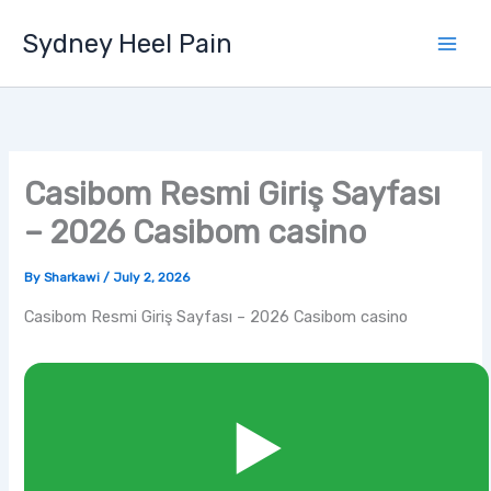
Skip
Sydney Heel Pain
to
content
Casibom Resmi Giriş Sayfası
– ​2026 Casibom casino
By
Sharkawi
/
July 2, 2026
Casibom Resmi Giriş Sayfası – ​2026 Casibom casino
▶️